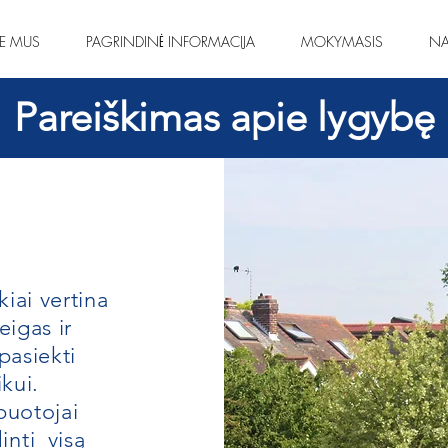
IE MUS
PAGRINDINĖ INFORMACIJA
MOKYMASIS
NA
Pareiškimas apie lygybę
iai vertina
igas ir
pasiekti
kui.
buotojai
inti
visą