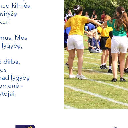
nuo kilmės,
siryžę
kuri
umus. Mes
i lygybę,
 dirba,
los
kad lygybę
uomenė -
tojai,
.