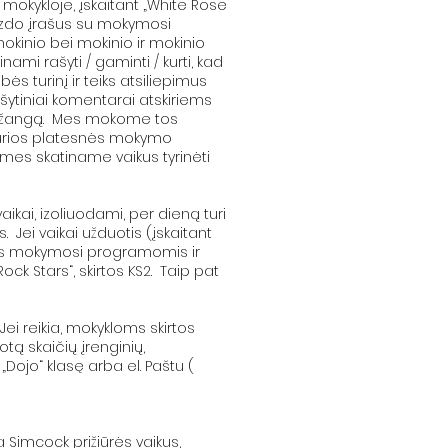
 mokykloje, įskaitant „White Rose
izdo įrašus su mokymosi
kinio bei mokinio ir mokinio
ami rašyti / gaminti / kurti, kad
s turinį ir teiks atsiliepimus
ašytiniai komentarai atskiriems
ų pažangą. Mes mokome tos
 kurios platesnės mokymo
es skatiname vaikus tyrinėti
aikai, izoliuodami, per dieną turi
 Jei vaikai užduotis (įskaitant
mis mokymosi programomis ir
ock Stars“, skirtos KS2. Taip pat
 Jei reikia, mokykloms skirtos
ą skaičių įrenginių,
ojo“ klasę arba el. Paštu (
imcock prižiūrės vaikus,