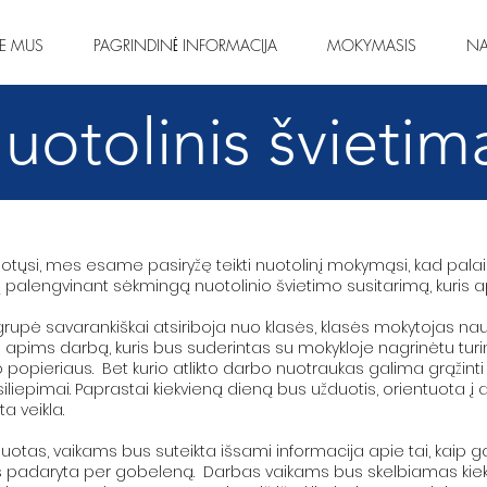
IE MUS
PAGRINDINĖ INFORMACIJA
MOKYMASIS
NA
uotolinis švietim
liuotųsi, mes esame pasiryžę teikti nuotolinį mokymąsi, kad pala
lengvinant sėkmingą nuotolinio švietimo susitarimą, kuris ap
grupė savarankiškai atsiriboja nuo klasės, klasės mokytojas nau
i apims darbą, kuris bus suderintas su mokykloje nagrinėtu turini
ro popieriaus. Bet kurio atlikto darbo nuotraukas galima grąžinti 
siliepimai. Paprastai kiekvieną dieną bus užduotis, orientuota į
a veikla.
oliuotas, vaikams bus suteikta išsami informacija apie tai, kaip
padaryta per gobeleną. Darbas vaikams bus skelbiamas kiekvie