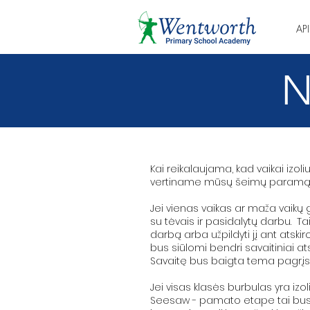
AP
N
Kai reikalaujama, kad vaikai izo
vertiname mūsų šeimų paramą pa
Jei vienas vaikas ar maža vaikų 
su tėvais ir pasidalytų darbu. Ta
darbą arba užpildyti jį ant atski
bus siūlomi bendri savaitiniai at
Savaitę bus baigta tema pagrįst
Jei visas klasės burbulas yra iz
Seesaw - pamato etape tai bus 