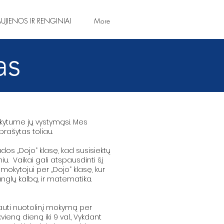
UJIENOS IR RENGINIAI
More
as
ikytume jų vystymąsi. Mes
rašytas toliau.
dos „Dojo“ klasę, kad susisiektų
u. Vaikai gali atspausdinti šį
mokytojui per „Dojo“ klasę, kur
 anglų kalbą, ir matematika.
 gauti nuotolinį mokymą per
ną dieną iki 9 val., Vykdant