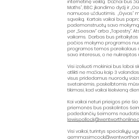
internetinę veiklą. Dažnai bus ži
Maths“, BBC įkandimo dydį ir „
namuose užduotimis. „Gyvas“ mok
sąveiką. Kartais vaikai bus papra
pademonstruotų savo mokymąsi. To
per „Seesaw“ arba „Tapestry“. Ats
vaikams. Darbas bus pritaikytas
pačios mokymo programos nuotoli
programos temos pareikalaus da
savo interesus, o ne nukreiptas 
Visi izoliuoti mokiniai bus labai 
atlikti ne mažiau kaip 3 valandas
visus pridedamus nuorodų vaizd
svetainėmis, paskelbtomis mū
tikimasi, kad vaikai kiekvieną di
Kai vaikai neturi prieigos prie ši
priemonės bus paskolintos šeimo
padedančių šeimoms naudotis nuo
lewis.pollock@wentworthonline.c
Visi vaikai, turintys specialiųjų
gemma.simcock@wentworthonli