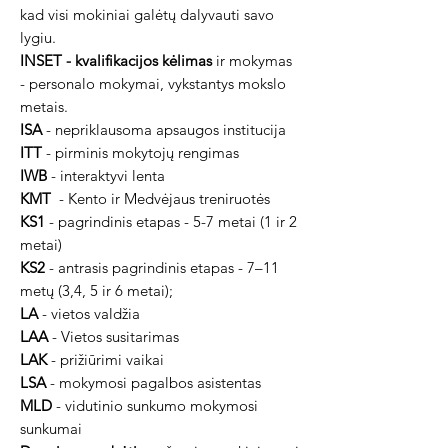
kad visi mokiniai galėtų dalyvauti savo
lygiu.
INSET - kvalifikacijos kėlimas
ir mokymas
- personalo mokymai, vykstantys mokslo
metais.
ISA
- nepriklausoma apsaugos institucija
ITT
- pirminis mokytojų rengimas
IWB
- interaktyvi lenta
KMT
- Kento ir Medvėjaus treniruotės
KS1
- pagrindinis etapas - 5-7 metai (1 ir 2
metai)
KS2
- antrasis pagrindinis etapas - 7–11
metų (3,4, 5 ir 6 metai);
LA
- vietos valdžia
LAA
- Vietos susitarimas
LAK
- prižiūrimi vaikai
LSA
- mokymosi pagalbos asistentas
MLD
- vidutinio sunkumo mokymosi
sunkumai