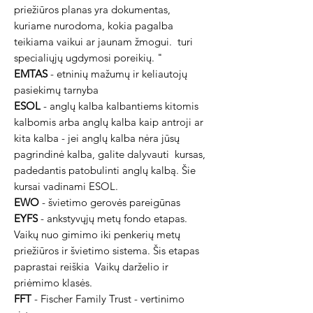
priežiūros planas yra dokumentas,
kuriame nurodoma, kokia pagalba
teikiama vaikui ar jaunam žmogui.
turi
specialiųjų ugdymosi poreikių. "
EMTAS
- etninių mažumų ir keliautojų
pasiekimų tarnyba
ESOL
- anglų kalba kalbantiems kitomis
kalbomis arba anglų kalba kaip antroji ar
kita kalba - jei anglų kalba nėra jūsų
pagrindinė kalba, galite dalyvauti
kursas,
padedantis patobulinti anglų kalbą. Šie
kursai vadinami ESOL.
EWO
- švietimo gerovės pareigūnas
EYFS
- ankstyvųjų metų fondo etapas.
Vaikų nuo gimimo iki penkerių metų
priežiūros ir švietimo sistema. Šis etapas
paprastai reiškia
Vaikų darželio ir
priėmimo klasės.
FFT
- Fischer Family Trust - vertinimo