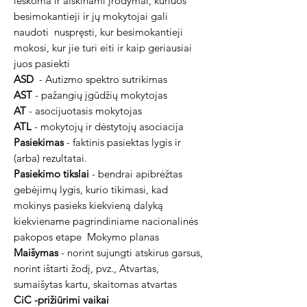
ieškoma ir aiškinami įrodymai, kuriuos
besimokantieji ir jų mokytojai gali
naudoti
nuspręsti, kur besimokantieji
mokosi, kur jie turi eiti ir kaip geriausiai
juos pasiekti
ASD
- Autizmo spektro sutrikimas
AST
- pažangių įgūdžių mokytojas
AT
- asocijuotasis mokytojas
ATL
- mokytojų ir dėstytojų asociacija
Pasiekimas
- faktinis pasiektas lygis ir
(arba) rezultatai.
Pasiekimo tikslai
- bendrai apibrėžtas
gebėjimų lygis, kurio tikimasi, kad
mokinys pasieks kiekvieną dalyką
kiekviename pagrindiniame nacionalinės
pakopos etape
Mokymo planas
Maišymas
- norint sujungti atskirus garsus,
norint ištarti žodį, pvz., Atvartas,
sumaišytas kartu, skaitomas atvartas
CiC -prižiūrimi vaikai