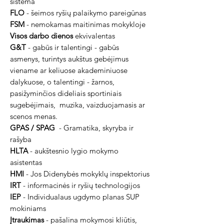
sistema
FLO
- šeimos ryšių palaikymo pareigūnas
FSM
- nemokamas maitinimas mokykloje
Visos darbo dienos
ekvivalentas
G&T
- gabūs ir talentingi - gabūs
asmenys, turintys aukštus gebėjimus
viename ar keliuose akademiniuose
dalykuose, o talentingi - žarnos,
pasižyminčios dideliais sportiniais
sugebėjimais,
muzika, vaizduojamasis ar
scenos menas.
GPAS / SPAG
- Gramatika, skyryba ir
rašyba
HLTA
- aukštesnio lygio mokymo
asistentas
HMI
- Jos Didenybės mokyklų inspektorius
IRT
- informacinės ir ryšių technologijos
IEP
- Individualaus ugdymo planas SUP
mokiniams
Įtraukimas
- pašalina mokymosi kliūtis,