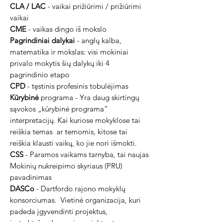
CLA / LAC
- vaikai prižiūrimi / prižiūrimi
vaikai
CME
- vaikas dingo iš mokslo
Pagrindiniai dalykai
- anglų kalba,
matematika ir mokslas: visi mokiniai
privalo mokytis šių dalykų iki 4
pagrindinio etapo
CPD
- tęstinis profesinis tobulėjimas
Kūrybinė
programa - Yra daug skirtingų
sąvokos „kūrybinė programa“
interpretacijų. Kai kuriose mokyklose tai
reiškia temas
ar temomis, kitose tai
reiškia klausti vaikų, ko jie nori išmokti.
CSS
- Paramos vaikams tarnyba, tai naujas
Mokinių nukreipimo skyriaus (PRU)
pavadinimas
DASCo
- Dartfordo rajono mokyklų
konsorciumas.
Vietinė organizacija, kuri
padeda įgyvendinti projektus,