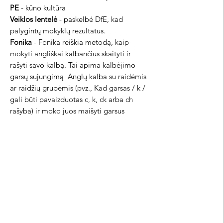
PE
- kūno kultūra
Veiklos lentelė
- paskelbė DfE, kad
palygintų mokyklų rezultatus.
Fonika
- Fonika reiškia metodą, kaip
mokyti angliškai kalbančius skaityti ir
rašyti savo kalbą. Tai apima kalbėjimo
garsų sujungimą
Anglų kalba su raidėmis
ar raidžių grupėmis (pvz., Kad garsas / k /
gali būti pavaizduotas c, k, ck arba ch
rašyba) ir moko juos maišyti garsus
raidžių kartu, kad apytiksliai tartų
nežinomus žodžius. Tokiu būdu fonika
leidžia žmonėms naudoti atskirus garsus
konstruoti žodžius. Pavyzdžiui, mokant
raidžių t, p, a ir s garsų, galima sukurti
žodžius „bakstelėkite“, „paglostykite“,
„paglostykite“, „bakstelėkite“ ir
„sėdėkite“.
PPA
- planavimo, pasiruošimo ir vertinimo