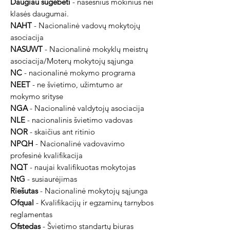
Daugiau sugebėti
- našesnius mokinius nei
klasės daugumai.
NAHT
- Nacionalinė vadovų mokytojų
asociacija
NASUWT
- Nacionalinė mokyklų meistrų
asociacija/Moterų mokytojų sąjunga
NC
- nacionalinė mokymo programa
NEET
- ne švietimo, užimtumo ar
mokymo srityse
NGA
- Nacionalinė valdytojų asociacija
NLE
- nacionalinis švietimo vadovas
NOR
- skaičius ant ritinio
NPQH
- Nacionalinė vadovavimo
profesinė kvalifikacija
NQT
- naujai kvalifikuotas mokytojas
NtG
- susiaurėjimas
Riešutas
- Nacionalinė mokytojų sąjunga
Ofqual
- Kvalifikacijų ir egzaminų tarnybos
reglamentas
Ofstedas
- Švietimo standartų biuras