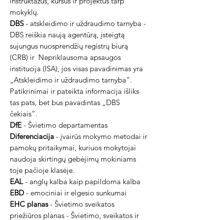
instruktažus, kursus ir projektus tarp
mokyklų.
DBS
- atskleidimo ir uždraudimo tarnyba -
DBS reiškia naują agentūrą, įsteigtą
sujungus nuosprendžių registrų biurą
(CRB) ir
Nepriklausoma apsaugos
institucija (ISA), jos visas pavadinimas yra
„Atskleidimo ir uždraudimo tarnyba“.
Patikrinimai ir pateikta informacija išliks
tas pats, bet bus pavadintas „DBS
čekiais“.
DfE
- Švietimo departamentas
Diferenciacija
- įvairūs mokymo metodai ir
pamokų pritaikymai, kuriuos mokytojai
naudoja skirtingų gebėjimų mokiniams
toje pačioje klasėje.
EAL
- anglų kalba kaip papildoma kalba
EBD
- emociniai ir elgesio sunkumai
EHC planas
- Švietimo sveikatos
priežiūros planas - Švietimo, sveikatos ir