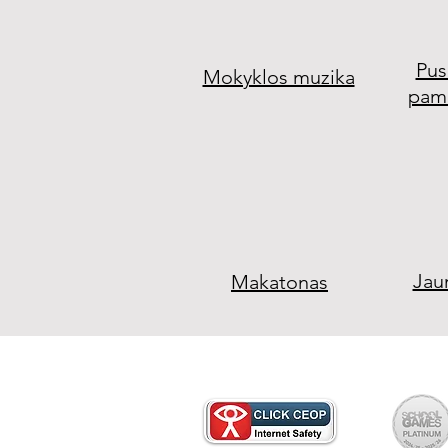
Pus
Mokyklos muzika
pam
Jaun
Makatonas