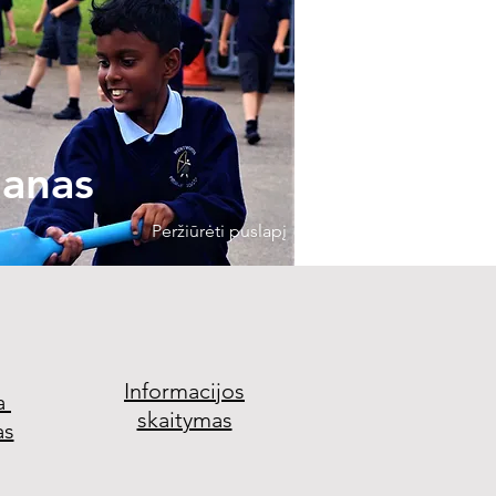
anas
Peržiūrėti puslapį
Informacijos
a
skaitymas
as