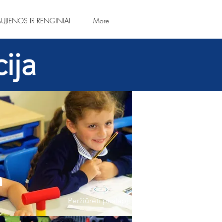
UJIENOS IR RENGINIAI
More
ija
a
Peržiūrėti puslapį