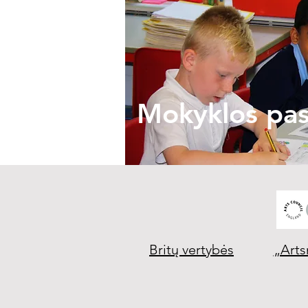
Mokyklos pa
Britų vertybės
„Arts