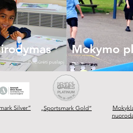
sirodymas
Mokymo pl
Peržiūrėti puslapį
mark Silver“
Mokykl
„Sportsmark Gold“
nuorod