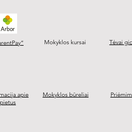
Mokyklos kursai
Tėvai gi
arentPay“
rmacija apie
Mokyklos būreliai
Priėmim
pietus