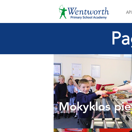
AP
Pa
Mokyklos pie