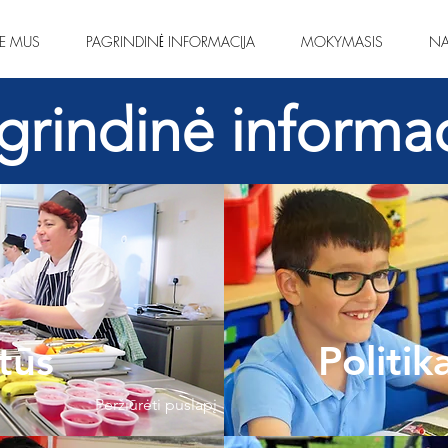
IE MUS
PAGRINDINĖ INFORMACIJA
MOKYMASIS
NA
grindinė informac
tūs
Politik
Peržiūrėti puslapį