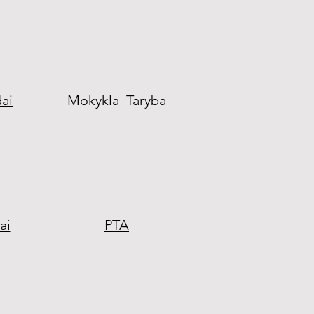
dai
Mokykla Taryba
ai
PTA