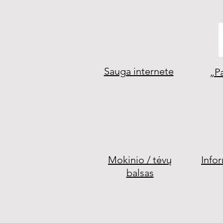
Sauga internete
„P
Mokinio / tėvų
Info
balsas