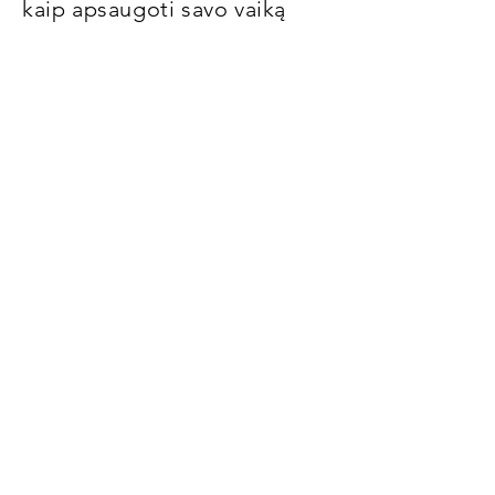
kaip apsaugoti savo vaiką
internete.
Internetinės saugos
svetainės:
Vaikų išnaudojimas ir apsauga internete
Interneto reikalai
Pagalvok, kad žinai
NSPCC sauga internete
„NSPCC Net“ žino
Vaikų tinklas
JK Saugesnio interneto centras
Saugokitės internete