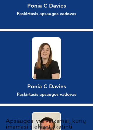
Ponia C Davies
Paskirtasis apsaugos vadovas
Ponia C Davies
Paskirtasis apsaugos vadovas
Apsaugos
yra veiksmai, kurių
imamasi siekiant skatinti