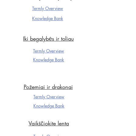
Termly Overview
Knowledge Ba
nk
Iki begalybės ir toliau
Termly Overview
Knowledge Ba
nk
Požemiai ir drakonai
Termly Overview
Knowledge Ba
nk
Vaikščiokite lenta