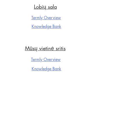
Lobių sala
Termly Overview
Knowledge Ba
nk
Mūsų vietinė sritis
Termly Overview
Knowledge Ba
nk
Dartfordo futbolo klubas
Termly Overview
Knowledge Ba
nk