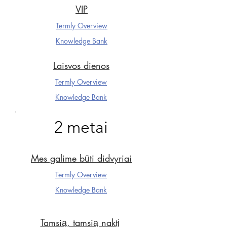
VIP
Termly Overview
Knowledge Ba
nk
Laisvos dienos
Termly Overview
Knowledge Ba
nk
2 metai
Mes galime būti didvyriai
Termly Overview
Knowledge Ba
nk
Tamsią, tamsią naktį