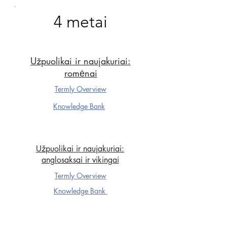
4 metai
Užpuolikai ir naujakuriai:
romėnai
Termly Overview
Knowledge Ba
nk
Užpuolikai ir naujakuriai:
anglosaksai ir vikingai
Termly Overview
Knowledge Ba
nk