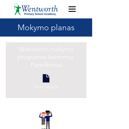
Mokymo planas
Wentworth mokymo
programos ketinimas
Pareiškimas
Pilna versija