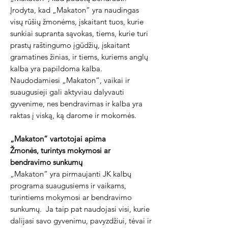
Įrodyta, kad „Makaton“ yra naudingas
visų rūšių žmonėms, įskaitant tuos, kurie
sunkiai supranta sąvokas, tiems, kurie turi
prastų raštingumo įgūdžių, įskaitant
gramatines žinias, ir tiems, kuriems anglų
kalba yra papildoma kalba.
Naudodamiesi „Makaton“, vaikai ir
suaugusieji gali aktyviau dalyvauti
gyvenime, nes bendravimas ir kalba yra
raktas į viską, ką darome ir mokomės.
„Makaton“ vartotojai apima
Žmonės, turintys mokymosi ar
bendravimo sunkumų
„Makaton“ yra pirmaujanti JK kalbų
programa suaugusiems ir vaikams,
turintiems mokymosi ar bendravimo
sunkumų.
Ja taip pat naudojasi visi, kurie
dalijasi savo gyvenimu, pavyzdžiui, tėvai ir