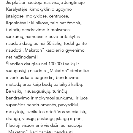
Jis plačiai naudojamas visoje Jungtinėje
Karalystėje ikimokyklinio ugdymo
įstaigose, mokyklose, centruose,
ligoninėse ir klinikose, taip pat žmonių,
turinčių bendravimo ir mokymosi
sunkumų, namuose ir buvo pritaikytas
naudoti daugiau nei 50 šalių, todėl galite
naudoti „Makaton“ kasdienio gyvenimo
net nežinodami!
Šiandien daugiau nei 100 000 vaikų ir
suaugusiųjų naudoja „Makaton“ simbolius
ir ženklus kaip pagrindinį bendravimo
metodą arba kaip būdą palaikyti kalbą.
Be vaikų ir suaugusiųjų, turinčių
bendravimo ir mokymosi sunkumų, ir juos
supančios bendruomenės, pavyzdžiui,
mokytojų, sveikatos priežiūros specialistų,
draugų, viešųjų paslaugų įstaigų ir pan.,
Plačioji visuomenė vis dažniau naudoja
„Makaton“, kad padėtų bendrauti.