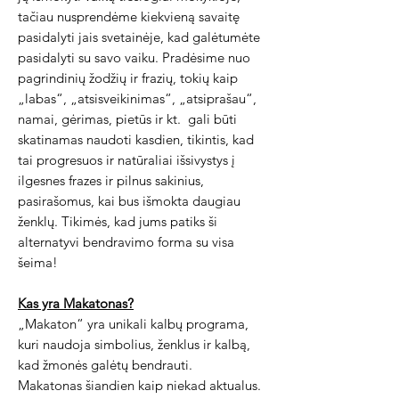
tačiau nusprendėme kiekvieną savaitę
pasidalyti jais svetainėje, kad galėtumėte
pasidalyti su savo vaiku. Pradėsime nuo
pagrindinių žodžių ir frazių, tokių kaip
„labas“, „atsisveikinimas“, „atsiprašau“,
namai, gėrimas, pietūs ir kt.
gali būti
skatinamas naudoti kasdien, tikintis, kad
tai progresuos ir natūraliai išsivystys į
ilgesnes frazes ir pilnus sakinius,
pasirašomus, kai bus išmokta daugiau
ženklų. Tikimės, kad jums patiks ši
alternatyvi bendravimo forma su visa
šeima!
Kas yra Makatonas?
„Makaton“ yra unikali kalbų programa,
kuri naudoja simbolius, ženklus ir kalbą,
kad žmonės galėtų bendrauti.
Makatonas šiandien kaip niekad aktualus.