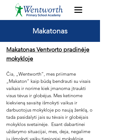
Makatonas
Makatonas Ventvorto pradinėje
mokykloje
Čia, „Wentworth“, mes priimame
„Makaton“ kaip būdą bendrauti su visais
vaikais ir norime kiek įmanoma įtraukti
visus tėvus ir globėjus. Mes ketinome
kiekvieną savaitę išmokyti vaikus ir
darbuotojus mokykloje po naują ženklą, o
tada pasidalyti jais su tėvais ir globėjais
mokyklos svetainėje.
Esant dabartinei
uždarymo situacijai, mes, deja, negalime
jų išmokyti vaikų tiesiogiai mokykloje,