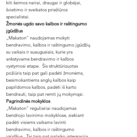
kiti šeimos nariai, draugai ir globėjai,
švietimo ir sveikatos priežiūros
specialistai.
Žmonės ugdo savo kalbos ir raštingumo
įgūdžius
„Makaton“ naudojamas mokyti
bendravimo, kalbos ir raštingumo įgūdžių
su vaikais ir suaugusiais, kurie yra
ankstyvame bendravimo ir kalbos
vystymosi etape.
Šis struktūrizuotas
požiūris taip pat gali padėti žmonėms,
besimokantiems anglų kalbos kaip
papildomos kalbos, padėti iš karto
bendrauti, taip pat remti jų mokymąsi.
Pagrindinės mokyklos
„Makaton“ reguliariai naudojamas
bendrojo lavinimo mokyklose, siekiant
padėti visiems vaikams lavinti
bendravimo, kalbos ir raštingumo
įgūdžius.
Tai taip pat palaiko integraciją,