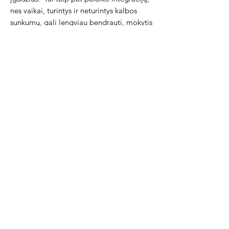
nes vaikai, turintys ir neturintys kalbos
sunkumų, gali lengviau bendrauti, mokytis
ir žaisti kartu.
Žmonės, prižiūrintys kūdikius ir mažus
vaikus
Yra specialus mokymas „Makaton Signing
for Babies“, kurį gali gauti tėvai, šeimos
nariai ir specialistai, norintys pasirašyti su
globojamais kūdikiais ir vaikais.
Pasirašymas kalbant paskatino
bendravimo ir kalbos įgūdžių lavinimą.
Tai taip pat gali padėti globėjams geriau
suprasti kūdikio norus ir poreikius, o tai
gali padėti sumažinti nusivylimą.
Naudingos nuorodos:
www.makaton.org
Labdara „Makaton“
www.singinghands.co.uk
Dainuojančios
rankos