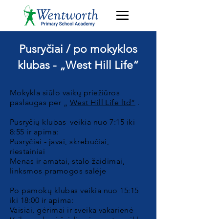
Pusryčiai / po mokyklos
klubas - „West Hill Life“
Mokykla siūlo vaikų priežiūros
paslaugas per „
West Hill Life ltd“
.
Pusryčių klubas
veikia nuo 7:15 iki
8:55 ir apima:
Pusryčiai - javai, skrebučiai,
riestainiai
Menas ir amatai, stalo žaidimai,
linksmos pramogos salėje
Po pamokų klubas veikia nuo 15:15
iki 18:00 ir apima:
Vaisiai, gėrimai ir sveika vakarienė