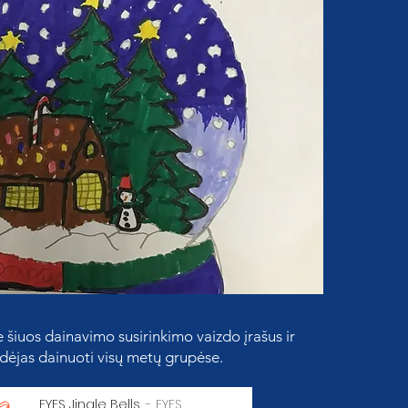
e šiuos dainavimo susirinkimo vaizdo įrašus ir
idėjas dainuoti visų metų grupėse.
EYFS Jingle Bells
EYFS