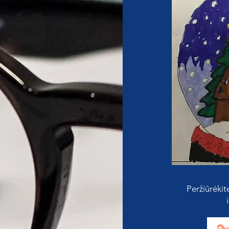
Peržiūrėkit