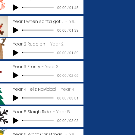
00:00 / 01:45
Year 1 when santa got stuck
Year 1
00:00 / 01:39
Year 2 Rudolph
Year 2
00:00 / 01:39
Year 3 Frosty
Year 3
00:00 / 02:05
Year 4 Feliz Navidad
Year 4
00:00 / 03:01
Year 5 Sleigh Ride
Year 5
00:00 / 03:03
Year 6 What Christmas Means
Year 6