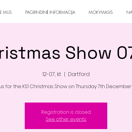
IE MUS
PAGRINDINĖ INFORMACIJA
MOKYMASIS
NA
ristmas Show 0
12-07, kt
  |  
Dartford
 us for the KS1 Christmas Show on Thursday 7th December
Registration is closed
See other events