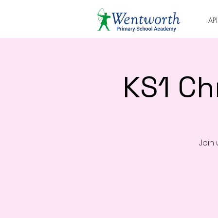
AP
KS1 Ch
Join