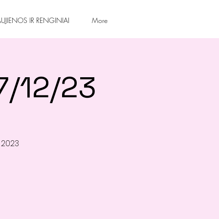
UJIENOS IR RENGINIAI
More
7/12/23
 2023