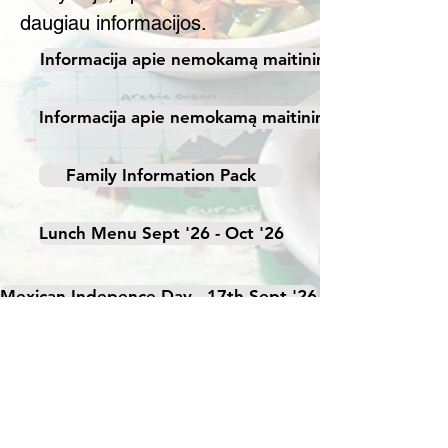
daugiau informacijos.
Informacija apie nemokamą maitinimą mokykloje
Informacija apie nemokamą maitinimą mokykloje
Family Information Pack
Lunch Menu Sept '26 - Oct '26
Mexican Indepence Day - 17th Sept '26
Jungle Day - 1st Oct '26
Pietus teikia „Nourish Catering“.