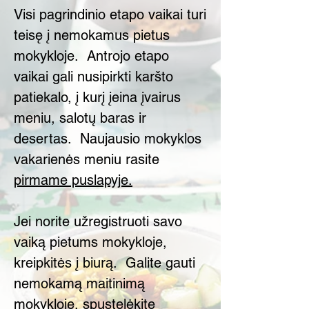
Visi pagrindinio etapo vaikai turi
teisę į nemokamus pietus
mokykloje.
Antrojo etapo
vaikai gali nusipirkti karšto
patiekalo, į kurį įeina įvairus
meniu, salotų baras ir
desertas.
Naujausio mokyklos
vakarienės meniu rasite
pirmame puslapyje.
Jei norite užregistruoti savo
vaiką pietums mokykloje,
kreipkitės į biurą.
Galite gauti
nemokamą maitinimą
mokykloje, spustelėkite