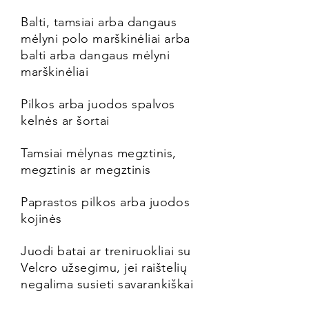
Balti, tamsiai arba dangaus
mėlyni polo marškinėliai arba
balti arba dangaus mėlyni
marškinėliai
Pilkos arba juodos spalvos
kelnės ar šortai
Tamsiai mėlynas megztinis,
megztinis ar megztinis
Paprastos pilkos arba juodos
kojinės
Juodi batai ar treniruokliai su
Velcro užsegimu, jei raištelių
negalima susieti savarankiškai