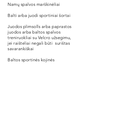
Namų spalvos marškinėliai
Balti arba juodi sportiniai šortai
Juodos plimsolls arba paprastos
juodos arba baltos spalvos
treniruokliai su Velcro užsegimu,
jei raišteliai negali būti
surištas
savarankiškai
Baltos sportinės kojinės
Sportinis kostiumas lauko PE
šaltu oru
KS2
Namų spalvos marškinėliai