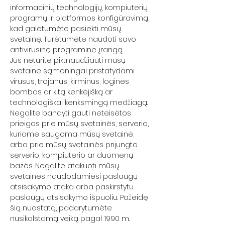
informacinių technologijų, kompiuterių
programų ir platformos konfigūravimą,
kad galėtumėte pasiekti mūsų
svetainę. Turėtumėte naudoti savo
antivirusinę programinę įrangą.
Jūs neturite piktnaudžiauti mūsų
svetaine sąmoningai pristatydami
virusus, trojanus, kirminus, logines
bombas ar kitą kenkėjišką ar
technologiškai kenksmingą medžiagą.
Negalite bandyti gauti neteisėtos
prieigos prie mūsų svetainės, serverio,
kuriame saugoma mūsų svetainė,
arba prie mūsų svetainės prijungto
serverio, kompiuterio ar duomenų
bazės. Negalite atakuoti mūsų
svetainės naudodamiesi paslaugų
atsisakymo ataka arba paskirstytu
paslaugų atsisakymo išpuoliu. Pažeidę
šią nuostatą, padarytumėte
nusikalstamą veiką pagal 1990 m.