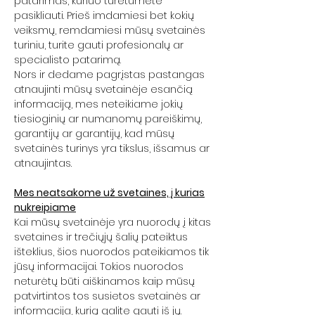
patarimas, kuriuo turėtumėte
pasikliauti. Prieš imdamiesi bet kokių
veiksmų, remdamiesi mūsų svetainės
turiniu, turite gauti profesionalų ar
specialisto patarimą.
Nors ir dedame pagrįstas pastangas
atnaujinti mūsų svetainėje esančią
informaciją, mes neteikiame jokių
tiesioginių ar numanomų pareiškimų,
garantijų ar garantijų, kad mūsų
svetainės turinys yra tikslus, išsamus ar
atnaujintas.
Mes neatsakome už svetaines, į kurias
nukreipiame
Kai mūsų svetainėje yra nuorodų į kitas
svetaines ir trečiųjų šalių pateiktus
išteklius, šios nuorodos pateikiamos tik
jūsų informacijai. Tokios nuorodos
neturėtų būti aiškinamos kaip mūsų
patvirtintos tos susietos svetainės ar
informacija, kurią galite gauti iš jų.