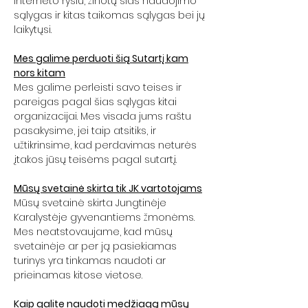
interneto ryšiu, žinotų šias naudojimo
sąlygas ir kitas taikomas sąlygas bei jų
laikytųsi.
Mes galime perduoti šią Sutartį kam
nors kitam
Mes galime perleisti savo teises ir
pareigas pagal šias sąlygas kitai
organizacijai. Mes visada jums raštu
pasakysime, jei taip atsitiks, ir
užtikrinsime, kad perdavimas neturės
įtakos jūsų teisėms pagal sutartį.
Mūsų svetainė skirta tik JK vartotojams
Mūsų svetainė skirta Jungtinėje
Karalystėje gyvenantiems žmonėms.
Mes neatstovaujame, kad mūsų
svetainėje ar per ją pasiekiamas
turinys yra tinkamas naudoti ar
prieinamas kitose vietose.
Kaip galite naudoti medžiagą mūsų