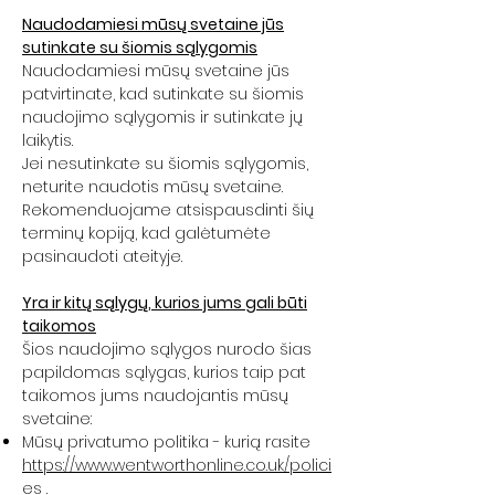
Naudodamiesi mūsų svetaine jūs
sutinkate su šiomis sąlygomis
Naudodamiesi mūsų svetaine jūs
patvirtinate, kad sutinkate su šiomis
naudojimo sąlygomis ir sutinkate jų
laikytis.
Jei nesutinkate su šiomis sąlygomis,
neturite naudotis mūsų svetaine.
Rekomenduojame atsispausdinti šių
terminų kopiją, kad galėtumėte
pasinaudoti ateityje.
Yra ir kitų sąlygų, kurios jums gali būti
taikomos
Šios naudojimo sąlygos nurodo šias
papildomas sąlygas, kurios taip pat
taikomos jums naudojantis mūsų
svetaine:
Mūsų privatumo politika - kurią rasite
https://www.wentworthonline.co.uk/polici
es
.