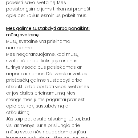
pakeisti savo svetainę. Mes
pasistengsime jums tinkamai pranešti
apie bet kokius esminius pakeitimus.
Mes galime sustabdyti arba panaikinti
mūsų svetainę
Mūsų svetainė yra prieinama
nemokamai.
Mes negarantuojame, kad mūsų
svetainė ar bet koks joje esantis
turinys visada bus pasiekiamas ar
nepertraukiamas. Dėl verslo ir veiklos
priežasčių galime sustabdyti arba
atšaukti arba apriboti visos svetainės
ar jos dalies prieinamumą. Mes
stengsimės jums pagrįstai pranešti
apie bet kokį sustabdymą ar
atšaukimą.
Jūs taip pat esate atsakingi už tai, kad
visi asmenys, kurie prisijungia prie
mūsų svetainės naudodamiesi jūsų