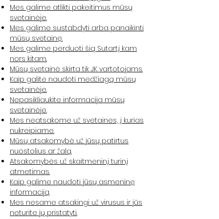
Mes galime atlikti pakeitimus mūsų
svetainėje.
Mes galime sustabdyti arba panaikinti
mūsų svetainę.
Mes galime perduoti šią Sutartį kam
nors kitam.
Mūsų svetainė skirta tik JK vartotojams.
Kaip galite naudoti medžiagą mūsų
svetainėje.
Nepasikliaukite informacija mūsų
svetainėje.
Mes neatsakome už svetaines, į kurias
nukreipiame.
Mūsų atsakomybė už jūsų patirtus
nuostolius ar žalą.
Atsakomybės už skaitmeninį turinį
atmetimas.
Kaip galime naudoti jūsų asmeninę
informaciją.
Mes nesame atsakingi už virusus ir jūs
neturite jų pristatyti.