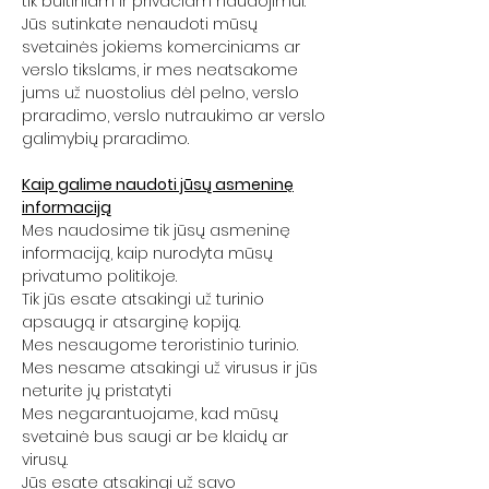
tik buitiniam ir privačiam naudojimui.
Jūs sutinkate nenaudoti mūsų
svetainės jokiems komerciniams ar
verslo tikslams, ir mes neatsakome
jums už nuostolius dėl pelno, verslo
praradimo, verslo nutraukimo ar verslo
galimybių praradimo.
Kaip galime naudoti jūsų asmeninę
informaciją
Mes naudosime tik jūsų asmeninę
informaciją, kaip nurodyta mūsų
privatumo politikoje.
Tik jūs esate atsakingi už turinio
apsaugą ir atsarginę kopiją.
Mes nesaugome teroristinio turinio.
Mes nesame atsakingi už virusus ir jūs
neturite jų pristatyti
Mes negarantuojame, kad mūsų
svetainė bus saugi ar be klaidų ar
virusų.
Jūs esate atsakingi už savo