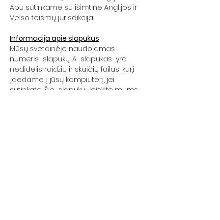
Abu sutinkame su išimtine Anglijos ir
Velso teismų jurisdikcija.
Informacija apie slapukus
Mūsų svetainėje naudojamas
numeris slapukų. A slapukas yra
nedidelis raidžių ir skaičių failas, kurį
įdedame į jūsų kompiuterį, jei
sutinkate. Šie slapukų leiskite mums
atskirti jus nuo kitų mūsų svetainės
naudotojų, o tai padeda mums
suteikti jums geros patirties, kai
naršote mūsų svetainėje, taip pat
leidžia mums tobulinti savo svetainę.
[The slapukų mes naudojame
„analitinius“ slapukų. Jie leidžia mums
atpažinti ir suskaičiuoti lankytojų skaičių
ir pamatyti, kaip lankytojai juda po
svetainę, kai ją naudoja. Tai padeda
mums pagerinti mūsų svetainės
veikimą, pavyzdžiui, užtikrinant, kad