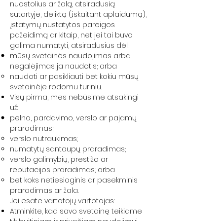
nuostolius ar žalą, atsiradusią
sutartyje, deliktą (įskaitant aplaidumą),
įstatymų nustatytos pareigos
pažeidimą ar kitaip, net jei tai buvo
galima numatyti, atsiradusius dėl:
mūsų svetainės naudojimas arba
negalėjimas ja naudotis; arba
naudoti ar pasikliauti bet kokiu mūsų
svetainėje rodomu turiniu.
Visų pirma, mes nebūsime atsakingi
už:
pelno, pardavimo, verslo ar pajamų
praradimas;
verslo nutraukimas;
numatytų santaupų praradimas;
verslo galimybių, prestižo ar
reputacijos praradimas; arba
bet koks netiesioginis ar pasekminis
praradimas ar žala.
Jei esate vartotojų vartotojas:
Atminkite, kad savo svetainę teikiame