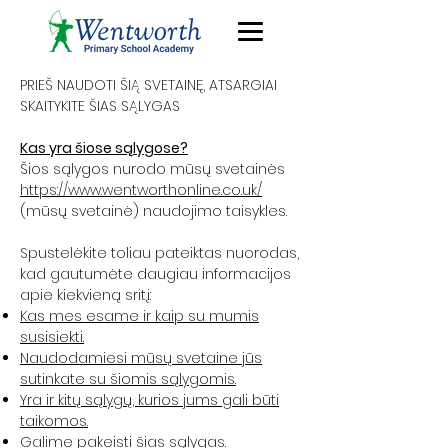
PRIEŠ NAUDOTI ŠIĄ SVETAINĘ, ATSARGIAI
SKAITYKITE ŠIAS SĄLYGAS
Kas yra šiose sąlygose?
Šios sąlygos nurodo mūsų svetainės
https://www.wentworthonline.co.uk/
(mūsų svetainė) naudojimo taisykles.
Spustelėkite toliau pateiktas nuorodas,
kad gautumėte daugiau informacijos
apie kiekvieną sritį:
Kas mes esame ir kaip su mumis
susisiekti.
Naudodamiesi mūsų svetaine jūs
sutinkate su šiomis sąlygomis.
Yra ir kitų sąlygų, kurios jums gali būti
taikomos.
Galime pakeisti šias sąlygas.