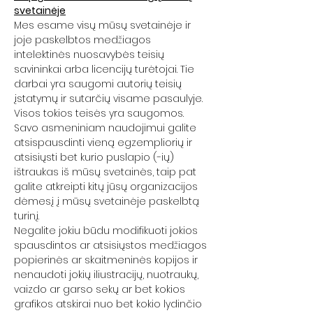
svetainėje
Mes esame visų mūsų svetainėje ir
joje paskelbtos medžiagos
intelektinės nuosavybės teisių
savininkai arba licencijų turėtojai. Tie
darbai yra saugomi autorių teisių
įstatymų ir sutarčių visame pasaulyje.
Visos tokios teisės yra saugomos.
Savo asmeniniam naudojimui galite
atsispausdinti vieną egzempliorių ir
atsisiųsti bet kurio puslapio (-ių)
ištraukas iš mūsų svetainės, taip pat
galite atkreipti kitų jūsų organizacijos
dėmesį į mūsų svetainėje paskelbtą
turinį.
Negalite jokiu būdu modifikuoti jokios
spausdintos ar atsisiųstos medžiagos
popierinės ar skaitmeninės kopijos ir
nenaudoti jokių iliustracijų, nuotraukų,
vaizdo ar garso sekų ar bet kokios
grafikos atskirai nuo bet kokio lydinčio