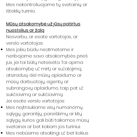
Mes nekontroliuojame tų svetainių ar
išteklių turinio.
Mūsų atsakomybė už jūsų patirtus
nuostolius ar žalą
Nesvarbu, ar esate vartotojas, ar
verslo vartotojas:
Mes jokiu būdu neatmetame ir
neribojame savo atsakomybės prieš
jus, jei tai būtų neteisėta. Tai apima
atsakomybę už mirtį ar sužalojimą,
atsiradusį dėl mūsų aplaidumo ar
mūsų darbuotojų, agentų ar
subrangovų aplaidumo, taip pat už
sukčiavimą ar sukčiavimą.
Jei esate verslo vartotojas:
Mes neįtraukiame visų numanomų
sąlygų, garantijų, pareiškimų ar kitų
sąlygų, kurios gali būti taikomos mūsų
svetainei ar bet kokiam jos turiniui.
Mes nebūsime atsakingi už bet kokius