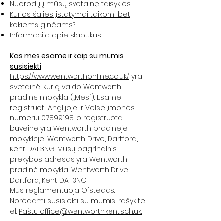
Nuorodų į mūsų svetainę taisyklės.
Kurios šalies įstatymai taikomi bet
kokiems ginčams?
Informacija apie slapukus
Kas mes esame ir kaip su mumis
susisiekti
https://www.wentworthonline.co.uk/
yra
svetainė, kurią valdo Wentworth
pradinė mokykla („Mes“). Esame
registruoti Anglijoje ir Velse įmonės
numeriu 07899198, o registruota
buveinė yra Wentworth pradinėje
mokykloje, Wentworth Drive, Dartford,
Kent DA1 3NG. Mūsų pagrindinis
prekybos adresas yra Wentworth
pradinė mokykla, Wentworth Drive,
Dartford, Kent DA1 3NG
Mus reglamentuoja Ofstedas.
Norėdami susisiekti su mumis, rašykite
el.
Paštu office@wentworth.kent.sch.uk.