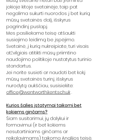
Mūsų svetainė neturi būti įrėminta
jokioje kitoje svetainėje, taip pat
negalima sukurti nuorodos į bet kurią
mūsų svetainės dalį, išskyrus
pagrindinį puslapį.
Mes pasiliekame teisę atšaukti
susiejimo leidimą be įspėjimo.
Svetainė, į kurią nukreipiate, turi visais
atžvilgiais atitikti mūsų priimtino
naudojimo politikoje nustatytus turinio
standartus.
Jei norite susieti ar naudoti bet kokį
mūsų svetainės turinį, išskyrus
nurodytą aukščiau, susisiekite:
office@wentworth.kent.sch.uk
.
Kurios šalies įstatymai taikomi bet
kokiems ginčams?
Šiam susitarimui, jų dalykui ir
formavimui (ir bet kokiems
nesutartiniams ginčams ar
reikalavimams) taikoma Anglijos teisė.