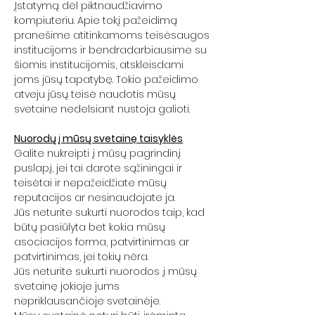
Įstatymą dėl piktnaudžiavimo
kompiuteriu. Apie tokį pažeidimą
pranešime atitinkamoms teisėsaugos
institucijoms ir bendradarbiausime su
šiomis institucijomis, atskleisdami
joms jūsų tapatybę. Tokio pažeidimo
atveju jūsų teisė naudotis mūsų
svetaine nedelsiant nustoja galioti.
Nuorodų į mūsų svetainę taisyklės
Galite nukreipti į mūsų pagrindinį
puslapį, jei tai darote sąžiningai ir
teisėtai ir nepažeidžiate mūsų
reputacijos ar nesinaudojate ja.
Jūs neturite sukurti nuorodos taip, kad
būtų pasiūlyta bet kokia mūsų
asociacijos forma, patvirtinimas ar
patvirtinimas, jei tokių nėra.
Jūs neturite sukurti nuorodos į mūsų
svetainę jokioje jums
nepriklausančioje svetainėje.