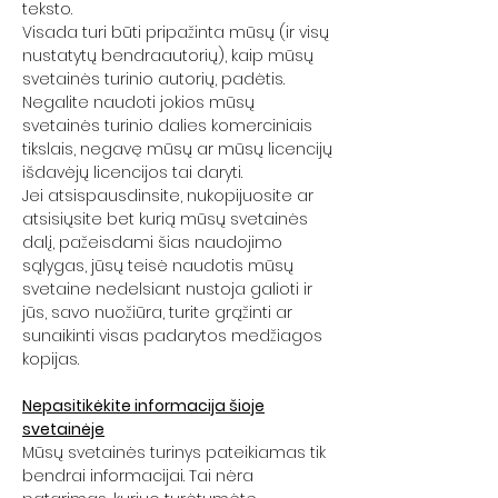
teksto.
Visada turi būti pripažinta mūsų (ir visų
nustatytų bendraautorių), kaip mūsų
svetainės turinio autorių, padėtis.
Negalite naudoti jokios mūsų
svetainės turinio dalies komerciniais
tikslais, negavę mūsų ar mūsų licencijų
išdavėjų licencijos tai daryti.
Jei atsispausdinsite, nukopijuosite ar
atsisiųsite bet kurią mūsų svetainės
dalį, pažeisdami šias naudojimo
sąlygas, jūsų teisė naudotis mūsų
svetaine nedelsiant nustoja galioti ir
jūs, savo nuožiūra, turite grąžinti ar
sunaikinti visas padarytos medžiagos
kopijas.
Nepasitikėkite informacija šioje
svetainėje
Mūsų svetainės turinys pateikiamas tik
bendrai informacijai. Tai nėra