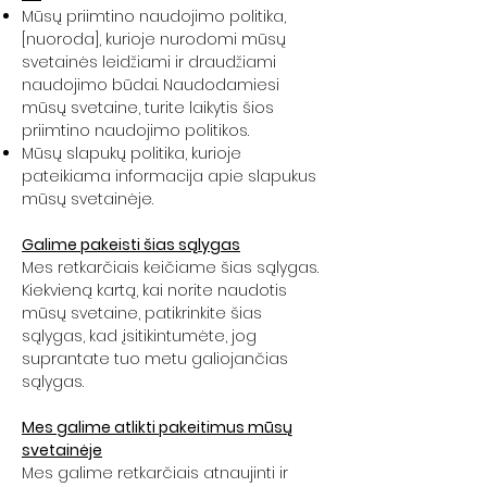
Mūsų priimtino naudojimo politika,
[nuoroda], kurioje nurodomi mūsų
svetainės leidžiami ir draudžiami
naudojimo būdai. Naudodamiesi
mūsų svetaine, turite laikytis šios
priimtino naudojimo politikos.
Mūsų slapukų politika, kurioje
pateikiama informacija apie slapukus
mūsų svetainėje.
Galime pakeisti šias sąlygas
Mes retkarčiais keičiame šias sąlygas.
Kiekvieną kartą, kai norite naudotis
mūsų svetaine, patikrinkite šias
sąlygas, kad įsitikintumėte, jog
suprantate tuo metu galiojančias
sąlygas.
Mes galime atlikti pakeitimus mūsų
svetainėje
Mes galime retkarčiais atnaujinti ir