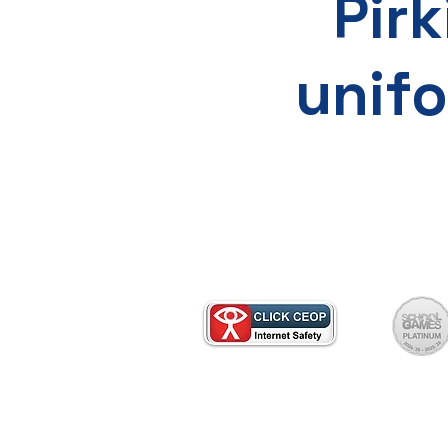
Pirk
unif
Dėl popierinės kopijos kreipkitės 