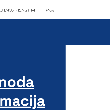
UJIENOS IR RENGINIAI
More
enoda
rmacija