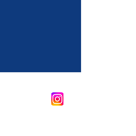
okykla (akademija) Autorių teisės ©