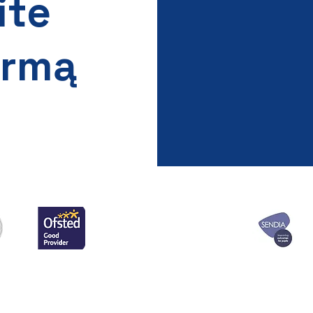
ite
ormą
į mokyklos biurą
Ventvorto pradinė m
2021 m